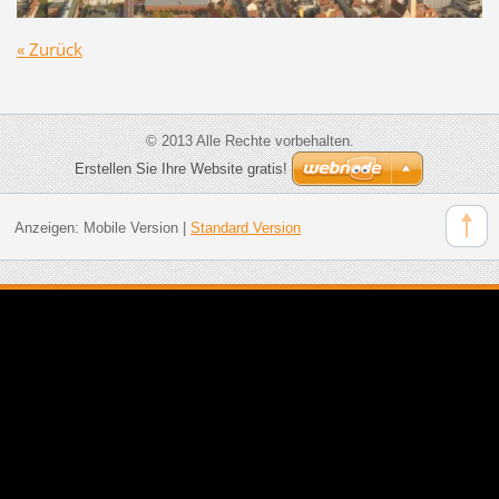
« Zurück
© 2013 Alle Rechte vorbehalten.
Erstellen Sie Ihre Website gratis!
Anzeigen:
Mobile Version
|
Standard Version