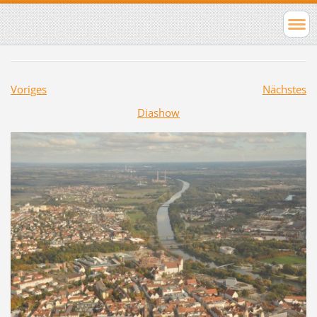
Voriges
Nächstes
Diashow